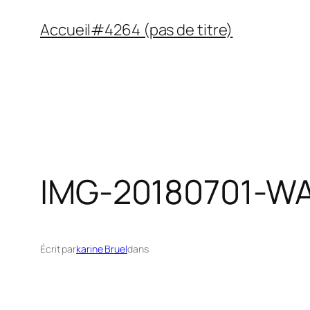
Aller
Accueil
#4264 (pas de titre)
au
contenu
IMG-20180701-W
Écrit par
karine Bruel
dans