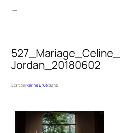
Aller
au
contenu
527_Mariage_Celine_
Jordan_20180602
Écrit par
karine Bruel
dans